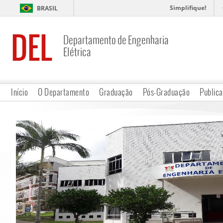
Simplifique!
BRASIL
DEL
Departamento de Engenharia
Elétrica
Início
O Departamento
Graduação
Pós-Graduação
Public