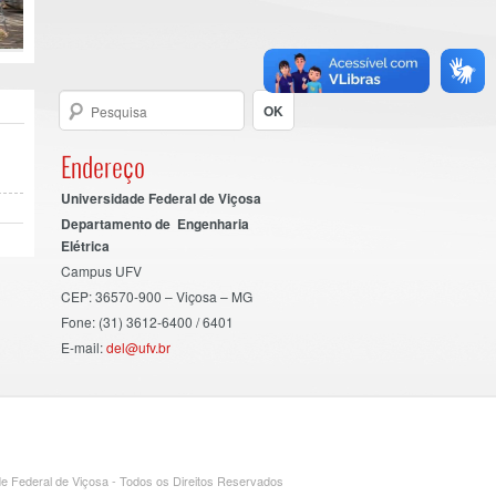
Endereço
Universidade Federal de Viçosa
Departamento de Engenharia
Elétrica
Campus UFV
CEP: 36570-900 – Viçosa – MG
Fone: (31) 3612-6400 / 6401
E-mail:
del@ufv.br
e Federal de Viçosa - Todos os Direitos Reservados