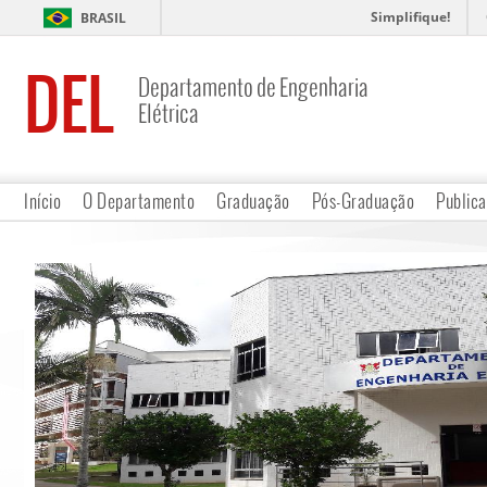
Simplifique!
BRASIL
DEL
Departamento de Engenharia
Elétrica
Início
O Departamento
Graduação
Pós-Graduação
Public