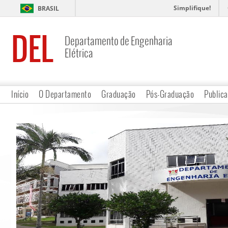
Simplifique!
BRASIL
DEL
Departamento de Engenharia
Elétrica
Início
O Departamento
Graduação
Pós-Graduação
Public