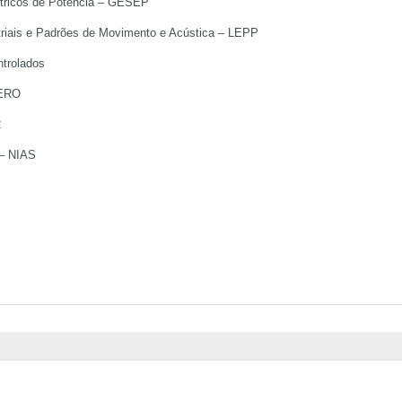
étricos de Potência – GESEP
triais e Padrões de Movimento e Acústica – LEPP
ntrolados
NERO
2
 – NIAS